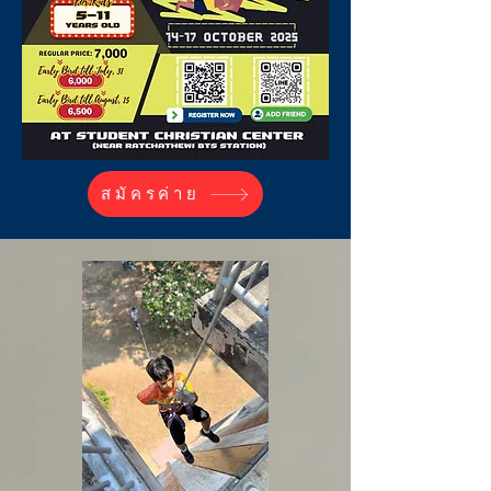
สมัครค่าย